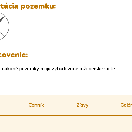
tácia pozemku:
ovenie:
onúkané pozemky majú vybudované inžinierske siete.
Cenník
Zľavy
Galér