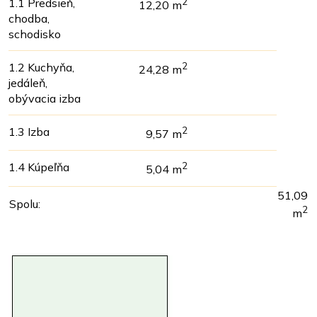
1.1 Predsieň,
2
12,20 m
chodba,
schodisko
1.2 Kuchyňa,
2
24,28 m
jedáleň,
obývacia izba
1.3 Izba
2
9,57 m
1.4 Kúpeľňa
2
5,04 m
51,09
Spolu:
2
m