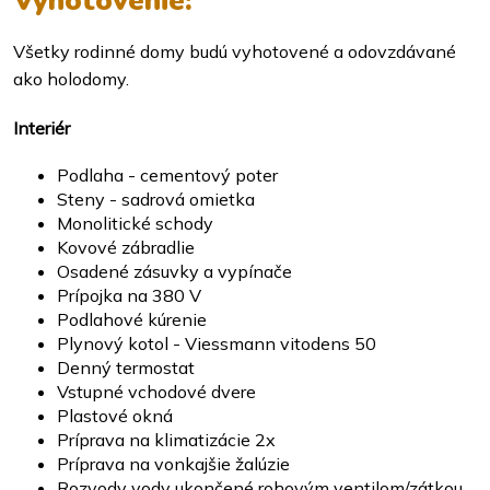
Vyhotovenie:
Všetky rodinné domy budú vyhotovené a odovzdávané
ako holodomy.
Interiér
Podlaha - cementový poter
Steny - sadrová omietka
Monolitické schody
Kovové zábradlie
Osadené zásuvky a vypínače
Prípojka na 380 V
Podlahové kúrenie
Plynový kotol - Viessmann vitodens 50
Denný termostat
Vstupné vchodové dvere
Plastové okná
Príprava na klimatizácie 2x
Príprava na vonkajšie žalúzie
Rozvody vody ukončené rohovým ventilom/zátkou