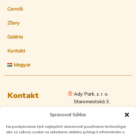
Cenník
Zľavy
Galéria
Kontakt
Magyar
Kontakt
Ady Park, s. r. o.
Staromestská 3,
811 03 Bratislava
+421 905 662 259
Spravovať Súhlas
alzbeta.csibova@re-
IČO: 52604373 Zapísaná v
max.sk
Na poskytovanie tých najlepších skúseností používame technológie,
Obchodnom registri
RE/MAX Attractive
ako sú súbory cookie na ukladanie a/alebo prístup k informáciám o