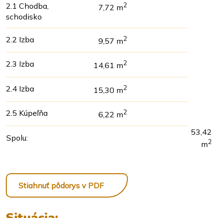
2.1 Chodba,
2
7,72 m
schodisko
2.2 Izba
2
9,57 m
2.3 Izba
2
14,61 m
2.4 Izba
2
15,30 m
2.5 Kúpeľňa
2
6,22 m
53,42
Spolu:
2
m
Stiahnuť pôdorys v PDF
Situácia: