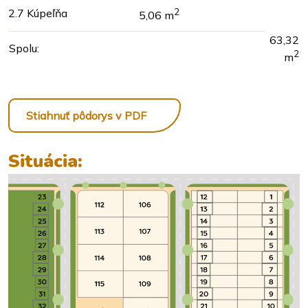
2.7 Kúpeľňa
2
5,06 m
63,32
Spolu:
2
m
Stiahnuť pôdorys v PDF
Situácia: