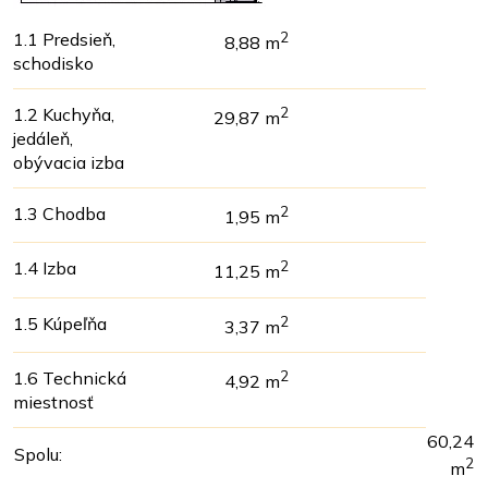
1.1 Predsieň,
2
8,88 m
schodisko
1.2 Kuchyňa,
2
29,87 m
jedáleň,
obývacia izba
1.3 Chodba
2
1,95 m
1.4 Izba
2
11,25 m
1.5 Kúpeľňa
2
3,37 m
1.6 Technická
2
4,92 m
miestnosť
60,24
Spolu:
2
m