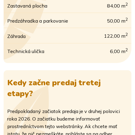
2
Zastavaná plocha
84,00 m
2
Predzáhradka a parkovanie
50,00 m
2
Záhrada
122,00 m
2
Technická ulička
6,00 m
Kedy začne predaj tretej
etapy?
Predpokladaný začiatok predaja je v druhej polovici
roka 2026. O začiatku budeme informovať
prostredníctvom tejto webstránky. Ak chcete mať
istotu, že nič nezmeškáte, prihláste sa na odber