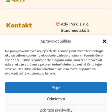
Kontakt
Ady Park, s. r. o.
Staromestská 3,
811 03 Bratislava
+421 905 662 259
Spravovať Súhlas
alzbeta.csibova@re-
IČO: 52604373 Zapísaná v
max.sk
Na poskytovanie tých najlepších skúseností používame technológie,
Obchodnom registri
RE/MAX Attractive
ako sú súbory cookie na ukladanie a/alebo prístup k informáciám o
Okresného súdu Bratislava I,
zariadení. Súhlas s týmito technológiami nám umožní spracovávať
Hlavná 28/7,
údaje, ako je správanie pri prehliadaní alebo jedinečné ID na tejto
oddiel: Sro, vložka č.:
92901 Dunajská
stránke. Nesúhlas alebo odvolanie súhlasu môže nepriaznivo
141317/B
ovplyvniť určité vlastnosti a funkcie.
Streda
Prijať
+421 903 834 385
adypark@adypark.sk
Odmietnuť
facebook
instagram
Zobraziť predvoľby