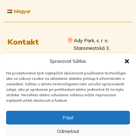
Magyar
Kontakt
Ady Park, s. r. o.
Staromestská 3,
811 03 Bratislava
+421 905 662 259
Spravovať Súhlas
alzbeta.csibova@re-
IČO: 52604373 Zapísaná v
max.sk
Na poskytovanie tých najlepších skúseností používame technológie,
Obchodnom registri
RE/MAX Attractive
ako sú súbory cookie na ukladanie a/alebo prístup k informáciám o
Okresného súdu Bratislava I,
zariadení. Súhlas s týmito technológiami nám umožní spracovávať
Hlavná 28/7,
údaje, ako je správanie pri prehliadaní alebo jedinečné ID na tejto
oddiel: Sro, vložka č.:
92901 Dunajská
stránke. Nesúhlas alebo odvolanie súhlasu môže nepriaznivo
141317/B
ovplyvniť určité vlastnosti a funkcie.
Streda
Prijať
+421 903 834 385
adypark@adypark.sk
Odmietnuť